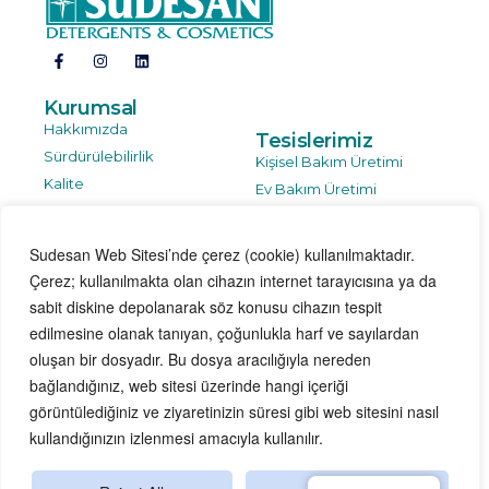
Kurumsal
Hakkımızda
Tesislerimiz
Sürdürülebilirlik
Kişisel Bakım Üretimi
Kalite
Ev Bakım Üretimi
Ar-Ge
Plastik Şişe Üretimi
Sudesan Web Sitesi’nde çerez (cookie) kullanılmaktadır.
Çerez; kullanılmakta olan cihazın internet tarayıcısına ya da
İletişim
sabit diskine depolanarak söz konusu cihazın tespit
Bize Ulaşın
edilmesine olanak tanıyan, çoğunlukla harf ve sayılardan
Bilgi Güvenliği, Gizlilik,
oluşan bir dosyadır. Bu dosya aracılığıyla nereden
KVKK-GDPR
bağlandığınız, web sitesi üzerinde hangi içeriği
görüntülediğiniz ve ziyaretinizin süresi gibi web sitesini nasıl
kullandığınızın izlenmesi amacıyla kullanılır.
© 2024 SUDESAN TEMİZLİK ÜRÜNLERİ VE AMBALAJ SAN.
TİC. A.Ş. All Rights Reserved | Powered by
Imperium Ajans